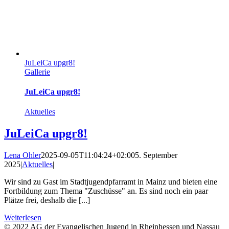
JuLeiCa upgr8!
Gallerie
JuLeiCa upgr8!
Aktuelles
JuLeiCa upgr8!
Lena Ohler
2025-09-05T11:04:24+02:00
5. September
2025
|
Aktuelles
|
Wir sind zu Gast im Stadtjugendpfarramt in Mainz und bieten eine
Fortbildung zum Thema "Zuschüsse" an. Es sind noch ein paar
Plätze frei, deshalb die [...]
Weiterlesen
© 2022 AG der Evangelischen Jugend in Rheinhessen und Nassau